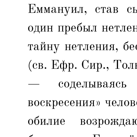
Еммануил, став сы
один пребыл нетле
тайну нетления, бе
(св. Ефр. Сир., Толк
— соделываясь 
воскресения» челове
обилие возрожд