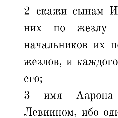
2 скажи сынам И
них по жезлу 
начальников их п
жезлов, и каждог
его;
3 имя Аарона
Левиином, ибо од