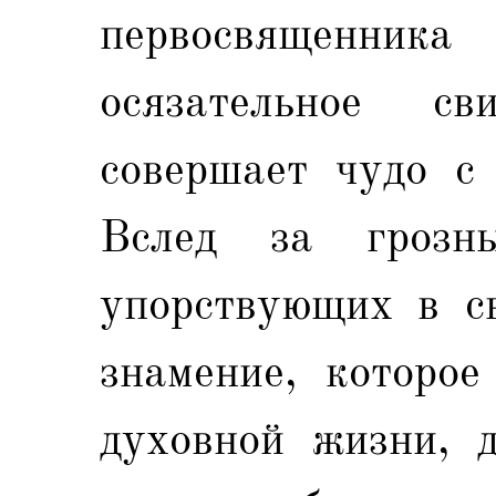
первосвященник
осязательное св
совершает чудо с
Вслед за грозн
упорствующих в св
знамение, которое
духовной жизни, 