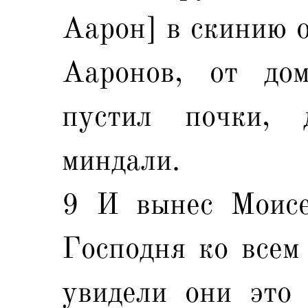
Аарон] в скинию о
Ааронов, от дом
пустил почки,
миндали.
9 И вынес Моисе
Господня ко всем
увидели они это