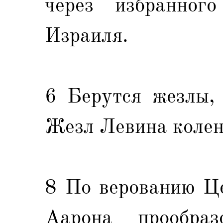
через избранног
Израиля.
6 Берутся жезлы, 
Жезл Левина колен
8 По верованию Це
Аарона прообраз