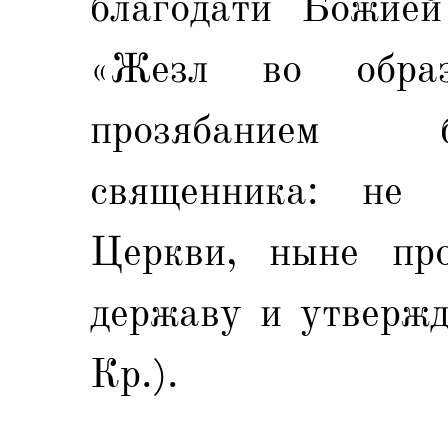
благодати Божией
«Жезл во образ
прозябанием 
священника: не
Церкви, ныне про
державу и утвержд
Кр.).