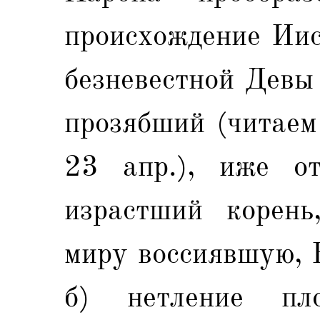
происхождение Иис
безневестной Девы
прозябший (читаем 
23 апр.), иже о
израстший корень
миру воссиявшую, 
б) нетление пл