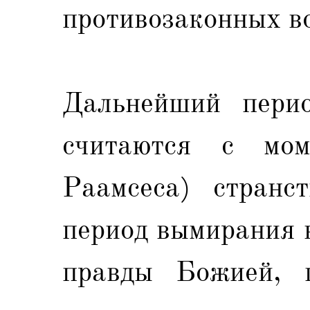
противозаконных в
Дальнейший перио
считаются с мом
Раамсеса) странс
период вымирания 
правды Божией, п