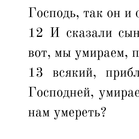
Господь, так он и 
12 И сказали сы
вот, мы умираем, п
13 всякий, приб
Господней, умирае
нам умереть?