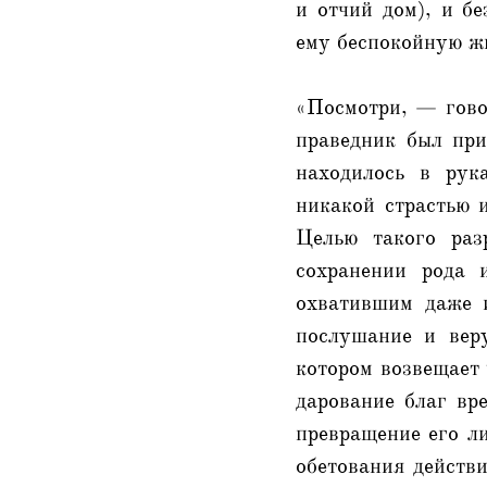
и отчий дом), и б
ему беспокойную ж
«Посмотри, — гово
праведник был при
находилось в рук
никакой страстью 
Целью такого раз
сохранении рода 
охватившим даже 
послушание и веру
котором возвещает 
дарование благ вр
превращение его ли
обетования действ