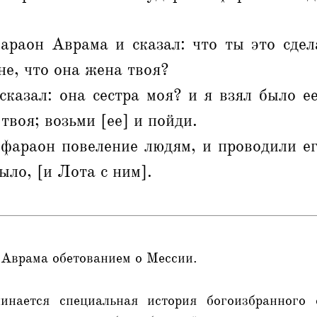
араон Аврама и сказал: что ты это сдел
не, что она жена твоя?
сказал: она сестра моя? и я взял было е
твоя; возьми [ее] и пойди.
фараон повеление людям, и проводили ег
было, [и Лота с ним].
 Аврама обетованием о Мессии.
инается специальная история богоизбранного е