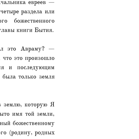
ачальника евреев —
 четыре раздела или
го божественного
главы книги Бытия.
ал это Авраму? —
, что это произошло
ся и последующим
 была только земля
в землю, которую Я
ыто имя той земли,
ушный божественному
ого (родину, родных