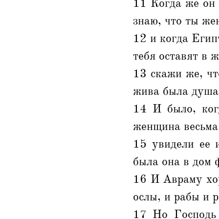
11 Когда же он 
знаю, что ты же
12 и когда Египт
тебя оставят в 
13 скажи же, чт
жива была душа 
14 И было, ког
женщина весьма
15 увидели ее 
была она в дом 
16 И Авраму хор
ослы, и рабы и 
17 Но Господь 