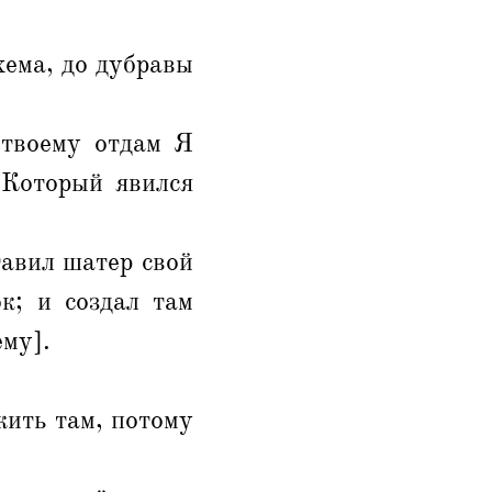
хема, до дубравы
 твоему отдам Я
 Который явился
тавил шатер свой
к; и создал там
му].
жить там, потому