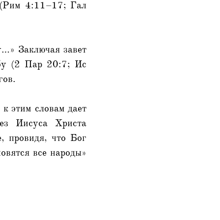
н (Рим 4:11–17; Гал
у…» Заключая завет
бу (2 Пар 20:7; Ис
гов.
 к этим словам дает
рез Иисуса Христа
, провидя, что Бог
ловятся все народы»