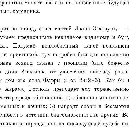
езропотно меняет все это на неизвестное будуще
изнь кочевника.
рит по поводу этого святой Иоанн Златоуст, — к
учаем предпочитать невидимое видимому и буд
ах… Подумай, возлюбленный, какой возвышен
или привычкой, дух потребен был для исполнения
рыва всяких связей с прошлым было божеств
и дома Аврамова от увлечения повсюду разли
и дом его отца Фарры (Нав 24:2–3). Как бы в
 Аврама, Господь преподает ему торжественно
четыре рода обетований: 1) обещание многочисле
еменных и вечных; 3) награду славы и бессмерти
чности в источник благословения для других. В
ительно и оправдались на последующей судьбе по