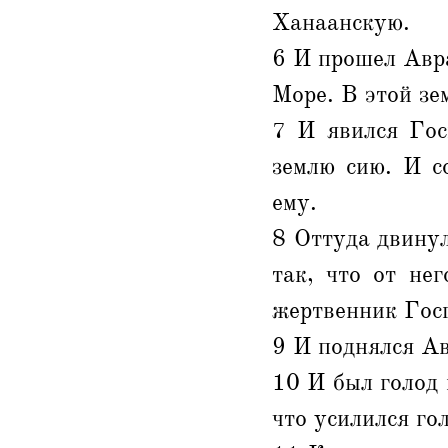
Ханаанскую.
6 И прошел Авра
Море. В этой зе
7 И явился Гос
землю сию. И с
ему.
8 Оттуда двинул
так, что от не
жертвенник Госп
9 И поднялся Ав
10 И был голод 
что усилился гол