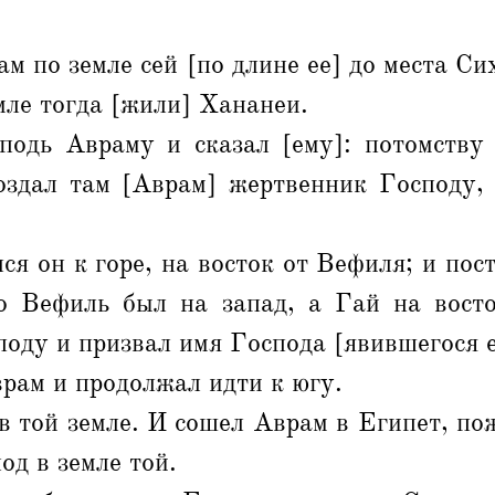
м по земле сей [по длине ее] до места Си
мле тогда [жили] Хананеи.
подь Авраму и сказал [ему]: потомству
оздал там [Аврам] жертвенник Господу,
ся он к горе, на восток от Вефиля; и пос
го Вефиль был на запад, а Гай на восто
оду и призвал имя Господа [явившегося е
рам и продолжал идти к югу.
в той земле. И сошел Аврам в Египет, по
од в земле той.