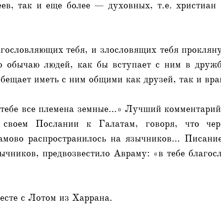
реев, так и еще более — духовных, т.е. христиа
агословляющих тебя, и злословящих тебя проклян
о обычаю людей, как бы вступает с ним в друж
обещает иметь с ним общими как друзей, так и вра
 тебе все племена земные…» Лучший комментарий
своем Послании к Галатам, говоря, что че
амово распространилось на язычников… Писание
ычников, предвозвестило Авраму: «в тебе благос
есте с Лотом из Харрана.