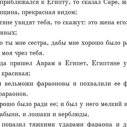
приближался к Египту, то сказал Саре, же
нщина, прекрасная видом;
яне увидят тебя, то скажут: это жена его
живых;
о ты мне сестра, дабы мне хорошо было р
моя чрез тебя.
да пришел Аврам в Египет, Египтяне у
 красивая;
и вельможи фараоновы и похвалили ее ф
фараонов.
ошо было ради ее; и был у него мелкий 
рабыни, и лошаки и верблюды.
поразил тяжкими ударами фараона и д