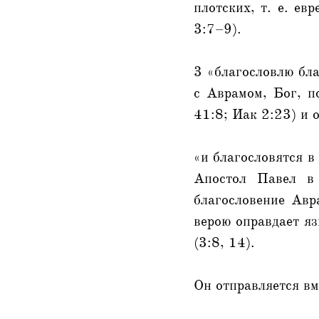
плотских, т. е. ев
3:7–9).
3 «благословлю бл
с Аврамом, Бог, п
41:8; Иак 2:23) и 
«и благословятся в
Апостол Павел в 
благословение Авр
верою оправдает яз
(3:8, 14).
Он отправляется вм