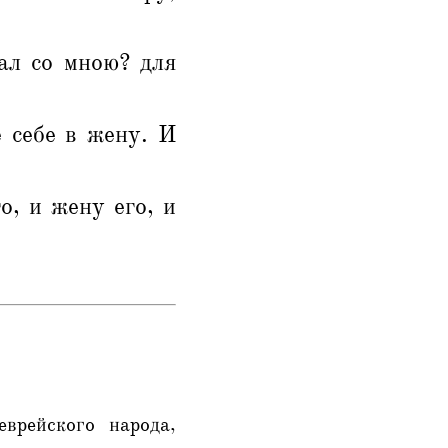
ал со мною? для
е себе в жену. И
о, и жену его, и
врейского народа,