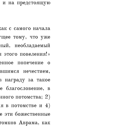
е и на предстоящую
ак с самого начала
ущее тому, что уже
ный, необладаемый
 этого повеления!»
енное попечение о
вшимся нечестием,
 награду за такое
е благословение, в
нного потомства; 2)
я в потомстве и 4)
се эти божественные
томков Аврама, как