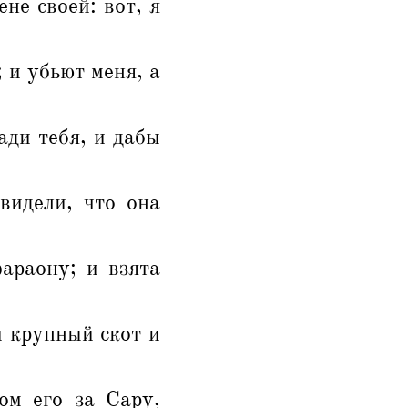
не своей: вот, я
; и убьют меня, а
ади тебя, и дабы
видели, что она
араону; и взята
и крупный скот и
ом его за Сару,