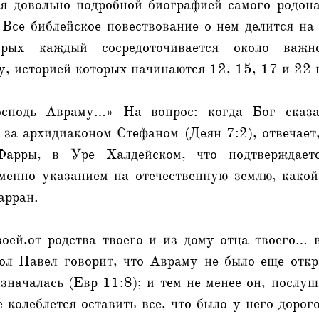
ся довольно подробной биографией самого родон
Все библейское повествование о нем делится на
орых каждый сосредоточивается около важно
, историей которых начинаются 12, 15, 17 и 22 
осподь Авраму…» На вопрос: когда Бог сказ
 за архидиаконом Стефаном (Деян 7:2), отвечает
арры, в Уре Халдейском, что подтверждает
именно указанием на отечественную землю, какой
арран.
воей,от родства твоего и из дому отца твоего… 
ол Павел говорит, что Авраму не было еще откр
значалась (Евр 11:8); и тем не менее он, посл
е колеблется оставить все, что было у него дорог