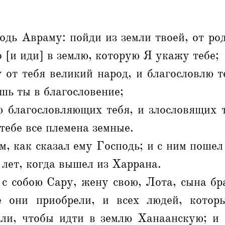
одь Авраму: пойди из земли твоей, от род
о [и иди] в землю, которую Я укажу тебе;
 от тебя великий народ, и благословлю т
ешь ты в благословение;
ю благословляющих тебя, и злословящих т
 тебе все племена земные.
, как сказал ему Господь; и с ним поше
 лет, когда вышел из Харрана.
с собою Сару, жену свою, Лота, сына бра
е они приобрели, и всех людей, кото
ли, чтобы идти в землю Ханаанскую; и