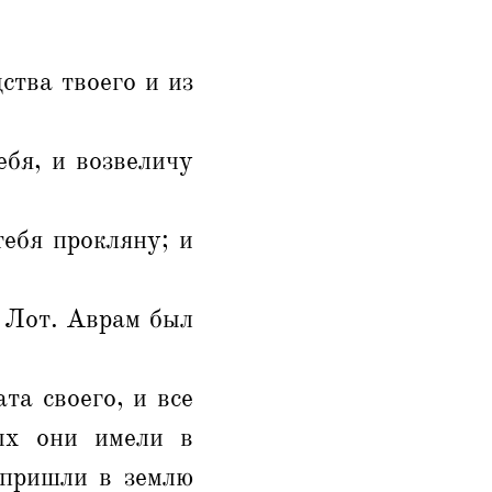
ства твоего и из
ебя, и возвеличу
ебя прокляну; и
л Лот. Аврам был
та своего, и все
рых они имели в
 пришли в землю