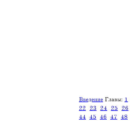
Введение
Главы:
1
22
23
24
25
26
44
45
46
47
48