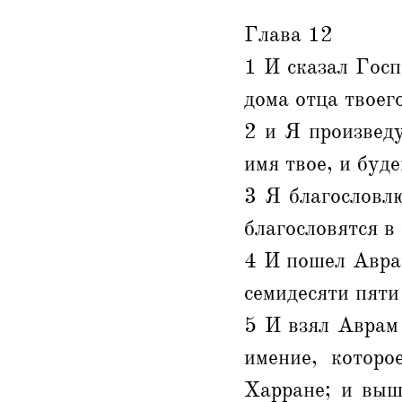
Глава 12
1 И сказал Госп
дома отца твоег
2 и Я произведу
имя твое, и буд
3 Я благословл
благословятся в
4 И пошел Аврам
семидесяти пяти
5 И взял Аврам 
имение, которо
Харране; и выш