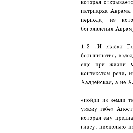
которая открывает
патриарха Аврама. 
периода, из кот
богоявления Авраму
1-2 «И сказал Г
большинство, вслед
еще при жизни Ф
контекстом речи, 
Халдейская, а не Х
«пойди из земли т
укажу тебе» Апост
которая ему предна
гласу, нисколько н