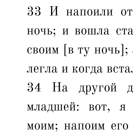
33 И напоили от
ночь; и вошла ст
своим [в ту ночь];
легла и когда вста
34 На другой д
младшей: вот, я
моим; напоим его 