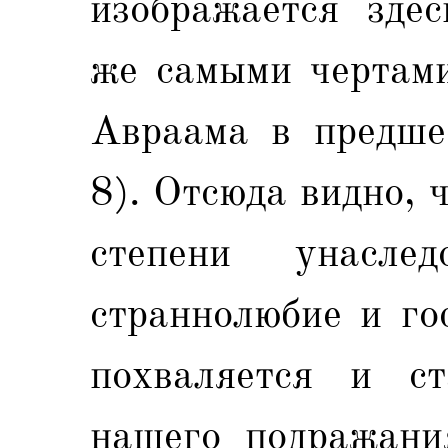
изображается здес
же самыми чертами
Авраама в предше
8). Отсюда видно, 
степени унасл
страннолюбие и го
похваляется и с
нашего подражани