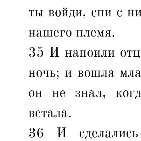
ты войди, спи с н
нашего племя.
35 И напоили отца
ночь; и вошла мла
он не знал, ког
встала.
36 И сделались