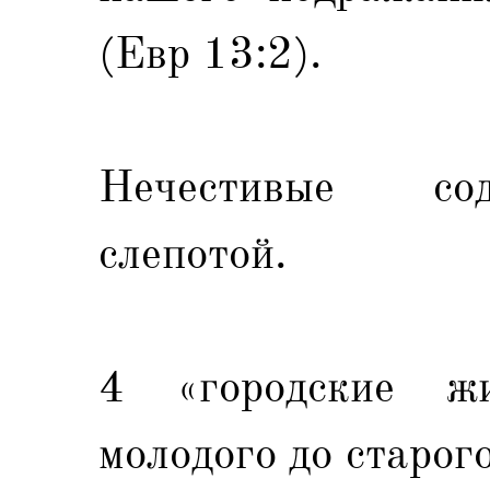
(Евр 13:2).
Нечестивые со
слепотой.
4 «городские жи
молодого до старог