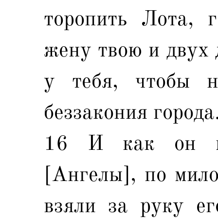
торопить Лота, г
жену твою и двух 
у тебя, чтобы н
беззакония города
16 И как он м
[Ангелы], по мило
взяли за руку ег