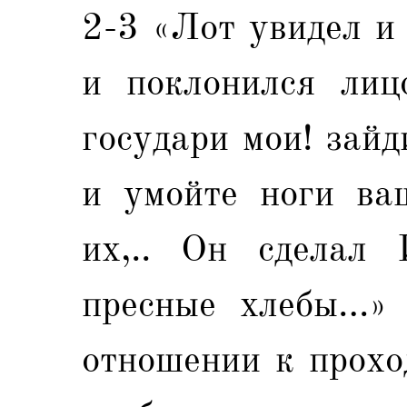
2-3 «Лот увидел и 
и поклонился лиц
государи мои! зай
и умойте ноги ваш
их,.. Он сделал
пресные хлебы…» 
отношении к прохо