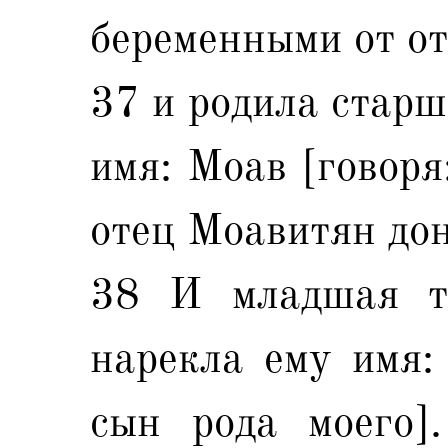
беременными от от
37 и родила старш
имя: Моав [говоря
отец Моавитян до
38 И младшая т
нарекла ему имя:
сын рода моего]