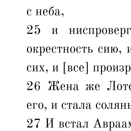
с неба,
25 и ниспровер
окрестность сию, 
сих, и [все] произ
26 Жена же Лото
его, и стала солян
27 И встал Авраам