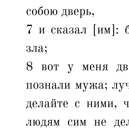
собою дверь,
7 и сказал [им]: 
зла;
8 вот у меня дв
познали мужа; луч
делайте с ними, ч
людям сим не дел