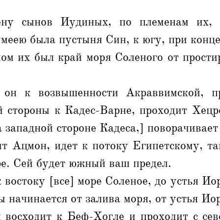
ну сынов Иудиных, по племенам их, 
меею была пустыня Син, к югу, при конц
ом их был край моря Соленого от прости
 он к возвышенности Акраввимской, п
й стороны к Кадес-Варне, проходит Хецро
а западной стороне Кадеса,] поворачивает
т Ацмон, идет к потоку Египетскому, та
ре. Сей будет южный ваш предел.
 востоку [все] море Соленое, до устья Иор
ы начинается от залива моря, от устья Ио
л восходит к Беф-Хогле и проходит с сев