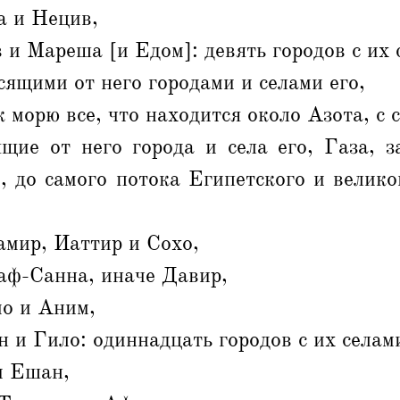
 и Нецив,
 и Мареша [и Едом]: девять городов с их 
сящими от него городами и селами его,
 морю все, что находится около Азота, с 
ящие от него города и села его, Газа, з
е, до самого потока Египетского и велико
амир, Иаттир и Сохо,
аф-Санна, иначе Давир,
о и Аним,
 и Гило: одиннадцать городов с их селам
и Ешан,