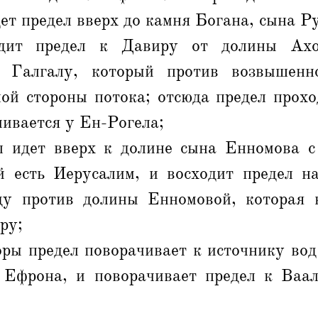
ет предел вверх до камня Богана, сына Р
одит предел к Давиру от долины Ахо
к Галгалу, который против возвышенн
ой стороны потока; отсюда предел прохо
ивается у Ен-Рогела;
л идет вверх к долине сына Енномова 
й есть Иерусалим, и восходит предел н
ду против долины Енномовой, которая
ру;
оры предел поворачивает к источнику вод
 Ефрона, и поворачивает предел к Ваал