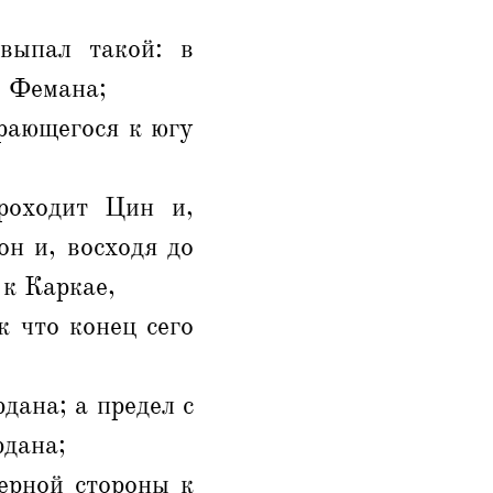
выпал такой: в
е Фемана;
рающегося к югу
роходит Цин и,
н и, восходя до
 к Каркае,
к что конец сего
дана; а предел с
рдана;
ерной стороны к