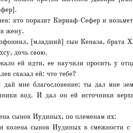
фер].
ев: кто поразит Кириаф-Сефер и возьмет
 в жену.
офониил, [младший] сын Кеназа, брата Х
хсу, дочь свою.
жало ей идти, ее научили просить у отца
лев сказал ей: что тебе?
: дай мне благословение; ты дал мне зе
чники вод. И дал он ей источники верх
ена сынов Иудиных, по племенам их:
ая колена сынов Иудиных в смежности с