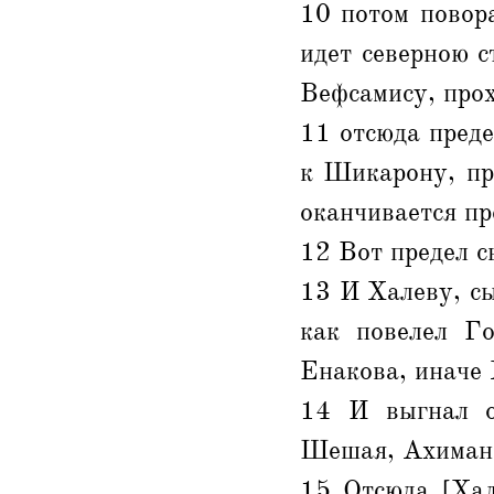
10 потом повора
идет северною с
Вефсамису, про
11 отсюда преде
к Шикарону, пр
оканчивается пр
12 Вот предел с
13 И Халеву, с
как повелел Г
Енакова, иначе 
14 И выгнал о
Шешая, Ахимана
15 Отсюда [Хал