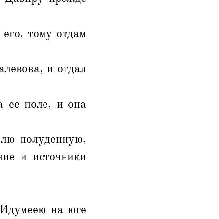
 его, тому отдам
алевова, и отдал
 ее поле, и она
млю полуденную,
ние и источники
 Идумеею на юге