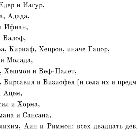
Едер и Иагур,
а, Адада,
и Ифнан,
и Валоф,
а, Кириаф, Хецрон, иначе Гацор,
и Молада,
, Хешмон и Веф-Палет,
Вирсавия и Визиофея [и села их и предме
и Ацем,
сил и Хорма,
мана и Сансана,
ихим, Аин и Риммон: всех двадцать девя