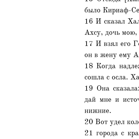
было Кириаф-Се
16 И сказал Хал
Ахсу, дочь мою,
17 И взял его Г
он в жену ему А
18 Когда надле
сошла с осла. Ха
19 Она сказала
дай мне и исто
нижние.
20 Вот удел кол
21 города с кр