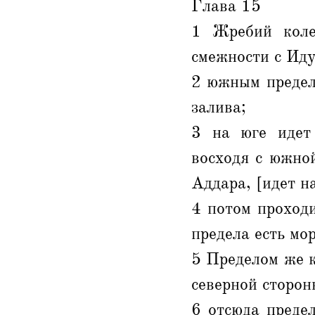
Глава 15
1 Жребий коле
смежности с Иду
2 южным предел
залива;
3 на юге идет
восходя с южно
Аддара, [идет н
4 потом проходи
предела есть мо
5 Пределом же к
северной сторон
6 отсюда преде