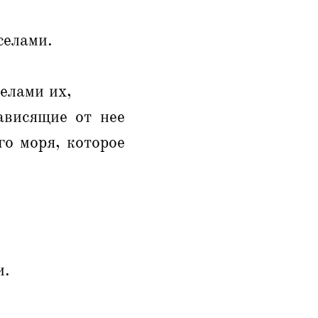
селами.
селами их,
ависящие от нее
го моря, которое
и.