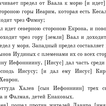
чивает предел от Ваала к морю [и идет]
тороною горы Иеарим, которая есть Кесал
ходит чрез Фимну;
л идет северною стороною Екрона, и пов
оходит чрез гору [земли] Ваал и доходит
едел у моря. Западный предел составляет 
ынов Иудиных с племенами их со всех сто
ыну Иефонниину, [Иисус] дал часть среди
осподь Иисусу; [и дал ему Иисус] Кир
Хеврон.
ттуда Халев [сын Иефонниин] трех с
 и Фалмая, детей Енаковых.
ев] пошел против жителей Давира [им