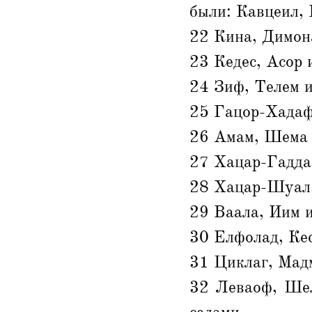
были: Кавцеил, 
22 Кина, Димон
23 Кедес, Асор 
24 Зиф, Телем 
25 Гацор-Хадаф
26 Амам, Шема 
27 Хацар-Гадда
28 Хацар-Шуал, 
29 Ваала, Иим 
30 Елфолад, Ке
31 Циклаг, Мад
32 Леваоф, Шел