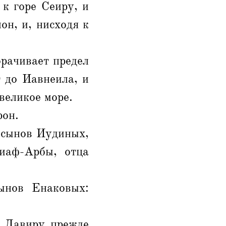
 к горе Сеиру, и
он, и, нисходя к
орачивает предел
 до Иавнеила, и
великое море.
рон.
 сынов Иудиных,
иаф-Арбы, отца
ынов Енаковых:
я Давиру прежде