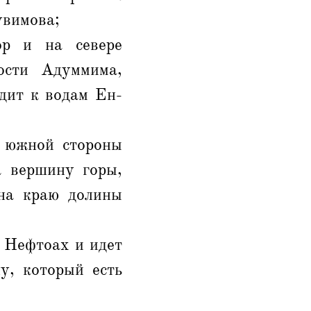
увимова;
р и на севере
ости Адуммима,
дит к водам Ен-
с южной стороны
а вершину горы,
 на краю долины
 Нефтоах и идет
у, который есть