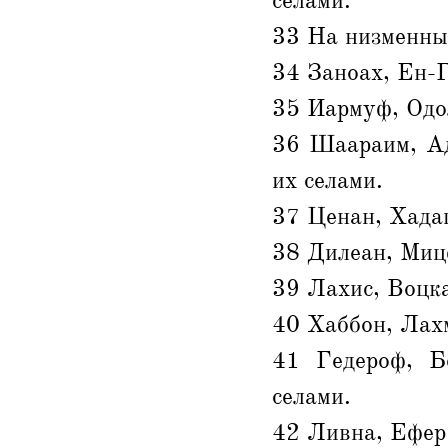
селами.
33 На низменны
34 Заноах, Ен-
35 Иармуф, Одол
36 Шаараим, Ад
их селами.
37 Ценан, Хада
38 Дилеан, Миц
39 Лахис, Воцк
40 Хаббон, Лах
41 Гедероф, Б
селами.
42 Ливна, Ефер