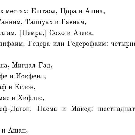
х местах: Ештаол, Цора и Ашна,
Ганним, Таппуах и Гаенам,
лам, [Немра,] Сохо и Азека,
ифаим, Гедера или Гедерофаим: четырна
ша, Мигдал-Гад,
фе и Иокфеил,
аф и Еглон,
мас и Хифлис,
еф-Дагон, Наема и Макед: шестнадцат
 и Ашан,