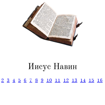
Иисус Навин
2
3
4
5
6
7
8
9
10
11
12
13
14
15
16