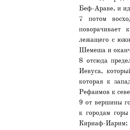
Беф-Араве, и ид
7 потом восх
поворачивает 
лежащего с южн
Шемеша и оканч
8 отсюда преде
Иевуса, которы
которая к запа
Рефаимов к севе
9 от вершины г
к городам горы
Кириаф-Иарим;