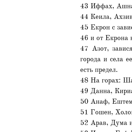
43 Иффах, Ашна
44 Кеила, Ахзив
45 Екрон с зави
46 и от Екрона к
47 Азот, завис
города и села е
есть предел.
48 На горах: Ш
49 Данна, Кири
50 Анаф, Ештем
51 Гошен, Холон
52 Арав, Дума 